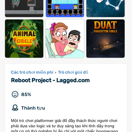
Các trò chơi miễn phí
Trò chơi giải đố
›
Reboot Project - Lagged.com
85%
Thành tựu
Một trò chơi platformer giải đố đầy thách thức người chơi
phải dựa vào logic và tư duy sáng tạo khi tỉnh dậy trong
một cơ sở thử nghiệm bí ẩn chỉ với một chiếc boomerang