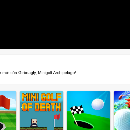
 mới của Girbeagly, Minigolf Archipelago!