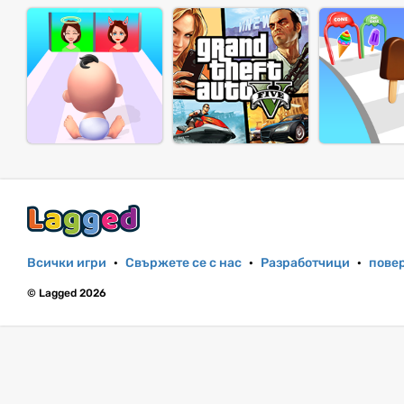
Всички игри
·
Свържете се с нас
·
Разработчици
·
пове
© Lagged 2026