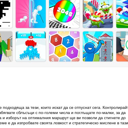
е подходяща за тези, които искат да се отпуснат сега. Контролирай
избягвате сблъсъци с по-големи числа и поглъщате по-малки, за да
а и изборът на оптималния маршрут ще ви позволи да стигнете до
ме е да изпробвате своята ловкост и стратегическо мислене в таз