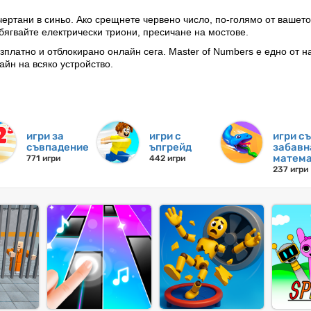
чертани в синьо. Ако срещнете червено число, по-голямо от вашето
бягвайте електрически триони, пресичане на мостове.
зплатно и отблокирано онлайн сега. Master of Numbers е едно от 
айн на всяко устройство.
игри за
игри с
игри с
съвпадение
ъпгрейд
забавн
матем
771 игри
442 игри
237 игри