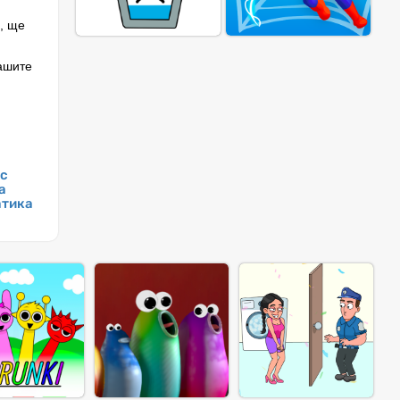
, ще
нашите
ъс
а
атика