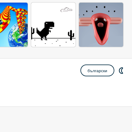
български