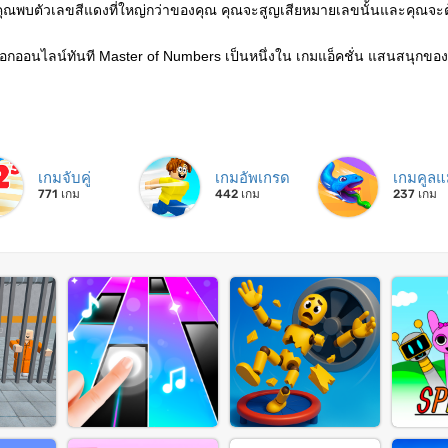
หากคุณพบตัวเลขสีแดงที่ใหญ่กว่าของคุณ คุณจะสูญเสียหมายเลขนั้นและคุณจะต้
ออนไลน์ทันที Master of Numbers เป็นหนึ่งใน เกมแอ็คชั่น แสนสนุกของเ
เกมจับคู่
เกมอัพเกรด
เกมคูลแ
771 เกม
442 เกม
237 เกม