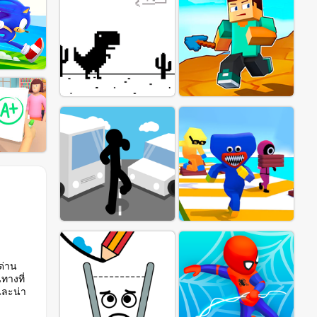
ด่าน
ทางที่
และน่า