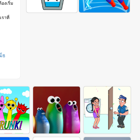
องเริ่ม
ราที่
ม็ธ