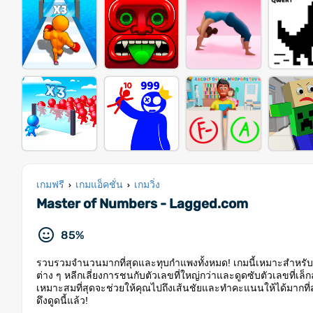
เกมฟรี
เกมแอ็คชั่น
เกมวิ่ง
›
›
Master of Numbers - Lagged.com
85%
รวบรวมจำนวนมากที่สุดและทุบกำแพงทั้งหมด! เกมนี้เหมาะสำหรับ
ต่าง ๆ หลีกเลี่ยงการชนกับตัวเลขที่ใหญ่กว่าและดูดซับตัวเลขที่เล็
เหมาะสมที่สุดจะช่วยให้คุณไปถึงเส้นชัยและทำคะแนนให้ได้มากที่
ดึงดูดนี้แล้ว!