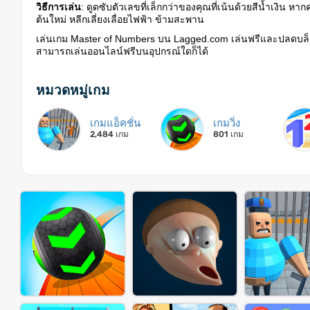
วิธีการเล่น
: ดูดซับตัวเลขที่เล็กกว่าของคุณที่เน้นด้วยสีน้ำเงิน 
ต้นใหม่ หลีกเลี่ยงเลื่อยไฟฟ้า ข้ามสะพาน
เล่นเกม Master of Numbers บน Lagged.com เล่นฟรีและปลดบล็อก
สามารถเล่นออนไลน์ฟรีบนอุปกรณ์ใดก็ได้
หมวดหมู่เกม
เกมแอ็คชั่น
เกมวิ่ง
2,484 เกม
801 เกม