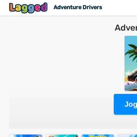
Adventure Drivers
Adven
Jog