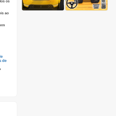
dos os
eis ao
sos
de
s de
s