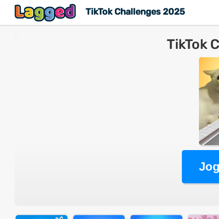
TikTok Challenges 2025
TikTok 
Jog