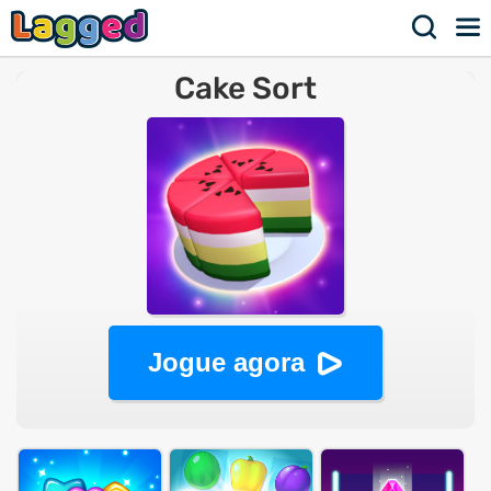
Cake Sort
Jogue agora