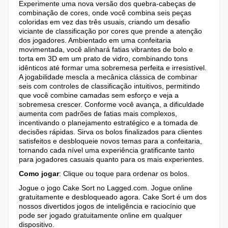
Experimente uma nova versão dos quebra-cabeças de
combinação de cores, onde você combina seis peças
coloridas em vez das três usuais, criando um desafio
viciante de classificação por cores que prende a atenção
dos jogadores. Ambientado em uma confeitaria
movimentada, você alinhará fatias vibrantes de bolo e
torta em 3D em um prato de vidro, combinando tons
idênticos até formar uma sobremesa perfeita e irresistível.
A jogabilidade mescla a mecânica clássica de combinar
seis com controles de classificação intuitivos, permitindo
que você combine camadas sem esforço e veja a
sobremesa crescer. Conforme você avança, a dificuldade
aumenta com padrões de fatias mais complexos,
incentivando o planejamento estratégico e a tomada de
decisões rápidas. Sirva os bolos finalizados para clientes
satisfeitos e desbloqueie novos temas para a confeitaria,
tornando cada nível uma experiência gratificante tanto
para jogadores casuais quanto para os mais experientes.
Como jogar
: Clique ou toque para ordenar os bolos.
Jogue o jogo Cake Sort no Lagged.com. Jogue online
gratuitamente e desbloqueado agora. Cake Sort é um dos
nossos divertidos jogos de inteligência e raciocínio que
pode ser jogado gratuitamente online em qualquer
dispositivo.