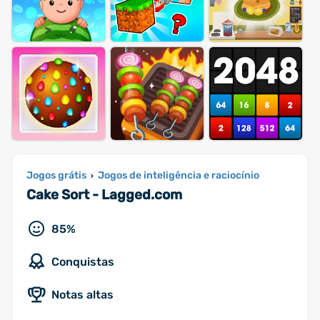
Jogos grátis
Jogos de inteligência e raciocínio
›
Cake Sort - Lagged.com
85%
Conquistas
Notas altas