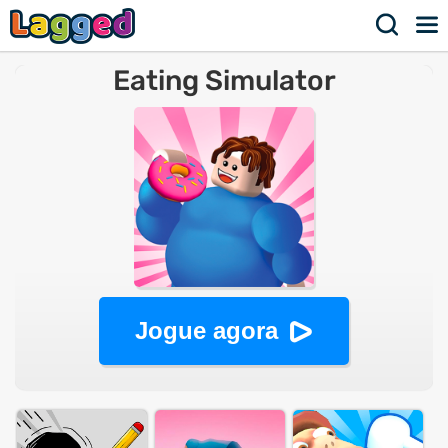
Eating Simulator
Jogue agora