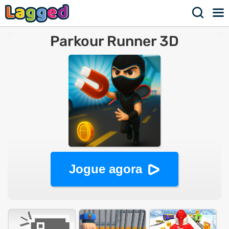
Parkour Runner 3D
Jogue agora