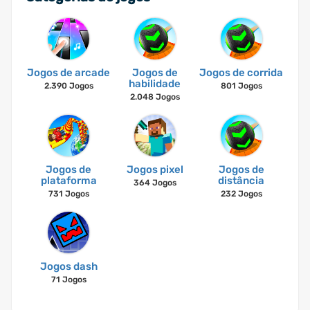
Jogos de arcade
Jogos de
Jogos de corrida
habilidade
2.390 Jogos
801 Jogos
2.048 Jogos
Jogos de
Jogos pixel
Jogos de
plataforma
distância
364 Jogos
731 Jogos
232 Jogos
Jogos dash
71 Jogos