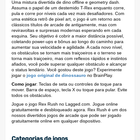
Uma mistura divertida de dino offline e geometry dash.
Assuma o papel de um destemido T-Rex enquanto corre,
pula e corre por níveis cada vez mais desafiadores. Com
uma estética retrô de pixel art, o jogo é um retorno aos
clássicos títulos de arcade de antigamente, mas com
reviravoltas e surpresas modernas esperando em cada
esquina. Seu objetivo é cobrir a maior distância possível,
coletando power-ups e bônus ao longo do caminho para
aumentar sua velocidade e agilidade. A cada novo nível,
os obstáculos se tornam mais traiçoeiros e o terreno se
torna mais traiçoeiro, mas com reflexos rápidos e instintos
afiados, você pode superar qualquer obstáculo e alcançar
o status lendário. Você gostou deste jogo? Experimente
jogar o
jogo original de dinossauro
no BrainPlay.
Como jogar
: Teclas de seta ou controles de toque para
mover. Barra de espaço, tecla X ou toque para pular. Evite
todos os obstáculos.
Jogue o jogo Rex Rush no Lagged.com. Jogue online
gratuitamente e desbloqueado agora. Rex Rush é um dos
nossos divertidos jogos de arcade que pode ser jogado
gratuitamente online em qualquer dispositivo.
Categorias de jogos