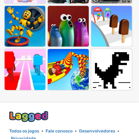
Todos os jogos
·
Fale conosco
·
Desenvolvedores
·
Privacidade