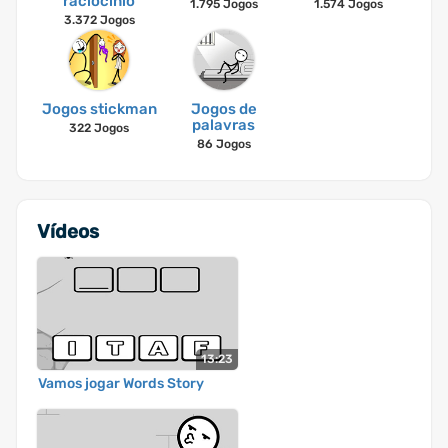
raciocínio
1.795 Jogos
1.574 Jogos
3.372 Jogos
Jogos stickman
Jogos de
palavras
322 Jogos
86 Jogos
Vídeos
13:23
Vamos jogar Words Story