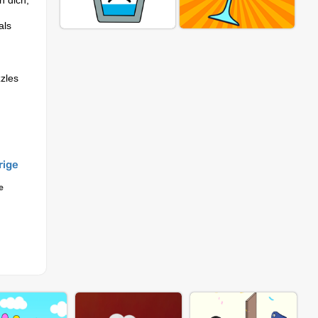
n dich,
als
zles
rige
e