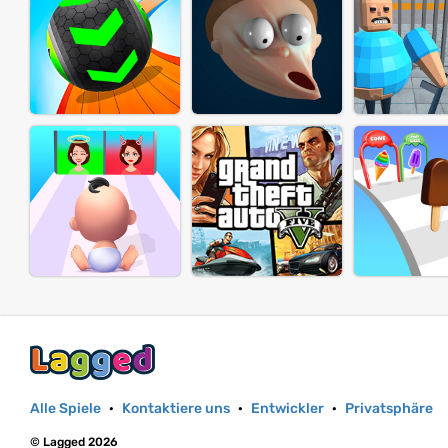
Alle Spiele
·
Kontaktiere uns
·
Entwickler
·
Privatsphäre
© Lagged 2026