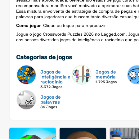
sessão mais aprofundada, oferecendo estilos de jogo curtos ou 
recompensadora mantêm você motivado a aprimorar suas habili
Essa mistura envolvente de estratégia de compra de peças e r
palavras para jogadores que buscam tanto diversão casual qu
Como jogar
: Clique ou toque para reproduzir.
Jogue o jogo Crosswords Puzzles 2026 no Lagged.com. Jogue
dos nossos divertidos jogos de inteligência e raciocínio que p
Categorias de jogos
Jogos de
Jogos de
inteligência e
memória
raciocínio
1.795 Jogos
3.372 Jogos
Jogos de
palavras
86 Jogos