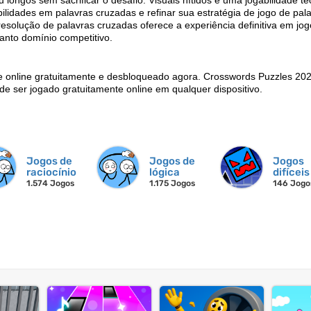
longos sem sacrificar o desafio. Visuais nítidos e uma jogabilidade té
dades em palavras cruzadas e refinar sua estratégia de jogo de pala
esolução de palavras cruzadas oferece a experiência definitiva em jo
anto domínio competitivo.
 online gratuitamente e desbloqueado agora. Crosswords Puzzles 20
ode ser jogado gratuitamente online em qualquer dispositivo.
Jogos de
Jogos de
Jogos
raciocínio
lógica
difíceis
1.574 Jogos
1.175 Jogos
146 Jogo