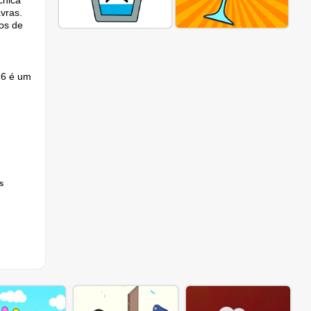
cnica
vras.
gos de
26 é um
s