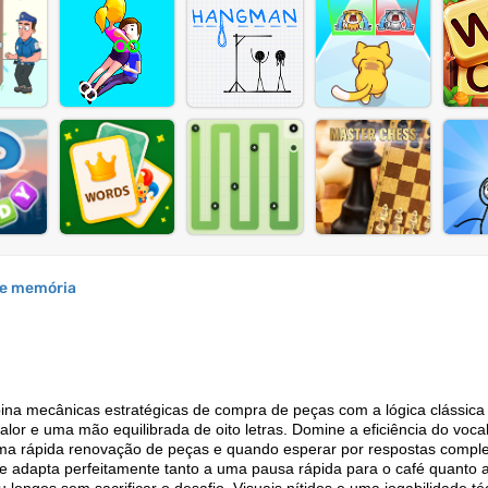
de memória
ina mecânicas estratégicas de compra de peças com a lógica clássica
or e uma mão equilibrada de oito letras. Domine a eficiência do voca
uma rápida renovação de peças e quando esperar por respostas compl
se adapta perfeitamente tanto a uma pausa rápida para o café quanto