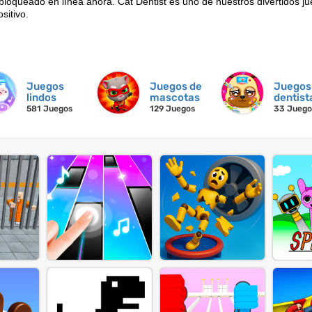
bloqueado en línea ahora. Cat Dentist es uno de nuestros divertidos j
sitivo.
Juegos
Juegos de
Juegos
lindos
mascotas
dentist
581 Juegos
129 Juegos
33 Juego