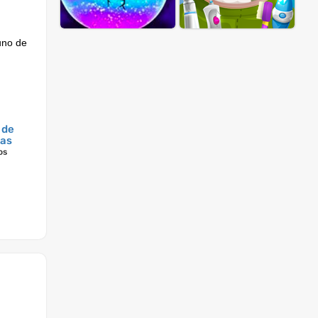
uno de
 de
as
os