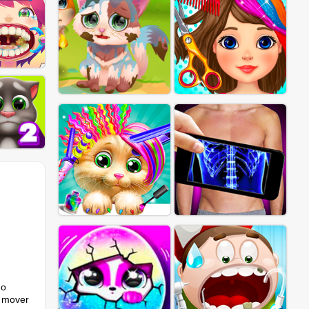
go
a mover