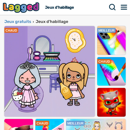
Jeux d'habillage
Jeux gratuits
Jeux d'habillage
›
CHAUD
MEILLEUR
CHAUD
CHAUD
MEILLEUR