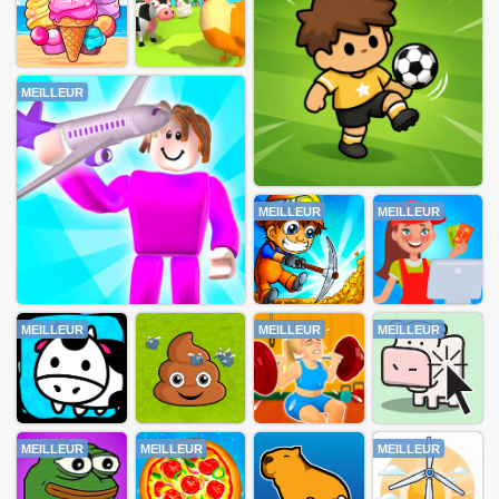
MEILLEUR
MEILLEUR
MEILLEUR
MEILLEUR
MEILLEUR
MEILLEUR
MEILLEUR
MEILLEUR
MEILLEUR