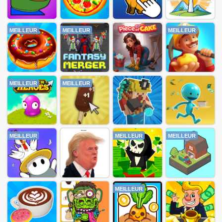
MEILLEUR
MEILLEUR
MEILLEUR
MEILLEUR
MEILLEUR
MEILLEUR
MEILLEUR
MEILLEUR
MEILLEUR