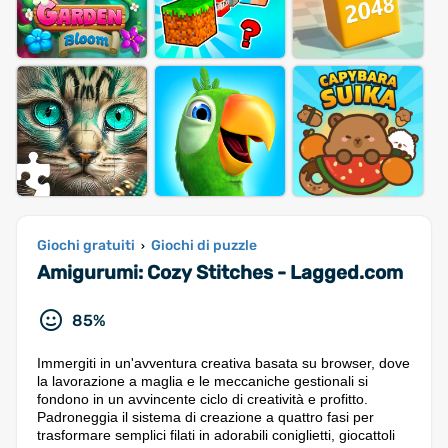
Giochi gratuiti
Giochi di puzzle
›
Amigurumi: Cozy Stitches - Lagged.com
85%
Immergiti in un'avventura creativa basata su browser, dove
la lavorazione a maglia e le meccaniche gestionali si
fondono in un avvincente ciclo di creatività e profitto.
Padroneggia il sistema di creazione a quattro fasi per
trasformare semplici filati in adorabili coniglietti, giocattoli