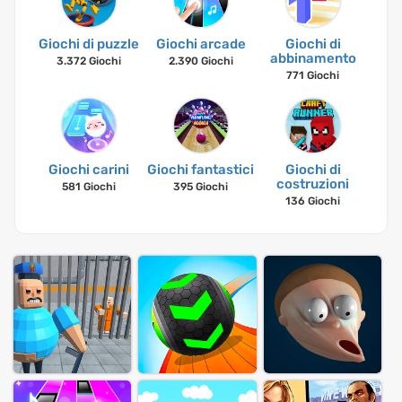
Giochi di puzzle
Giochi arcade
Giochi di
abbinamento
3.372 Giochi
2.390 Giochi
771 Giochi
Giochi carini
Giochi fantastici
Giochi di
costruzioni
581 Giochi
395 Giochi
136 Giochi