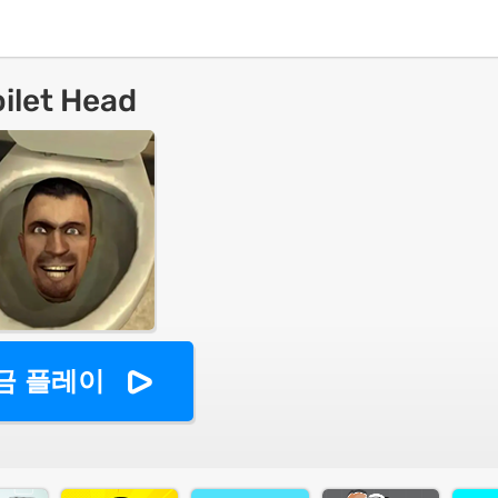
oilet Head
금 플레이