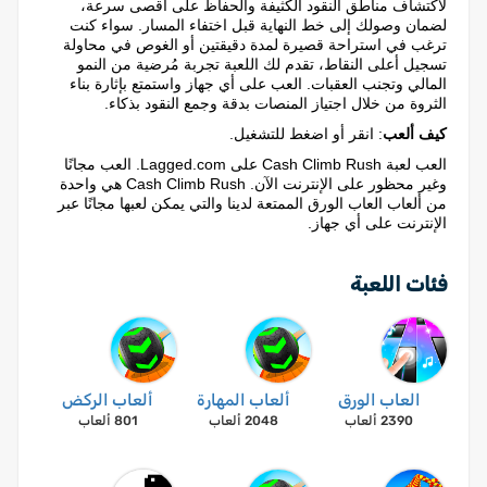
لاكتشاف مناطق النقود الكثيفة والحفاظ على أقصى سرعة،
لضمان وصولك إلى خط النهاية قبل اختفاء المسار. سواء كنت
ترغب في استراحة قصيرة لمدة دقيقتين أو الغوص في محاولة
تسجيل أعلى النقاط، تقدم لك اللعبة تجربة مُرضية من النمو
المالي وتجنب العقبات. العب على أي جهاز واستمتع بإثارة بناء
الثروة من خلال اجتياز المنصات بدقة وجمع النقود بذكاء.
كيف ألعب
: انقر أو اضغط للتشغيل.
العب لعبة Cash Climb Rush على Lagged.com. العب مجانًا
وغير محظور على الإنترنت الآن. Cash Climb Rush هي واحدة
من ألعاب العاب الورق الممتعة لدينا والتي يمكن لعبها مجانًا عبر
الإنترنت على أي جهاز.
فئات اللعبة
العاب الورق
ألعاب المهارة
ألعاب الركض
2390 ألعاب
2048 ألعاب
801 ألعاب