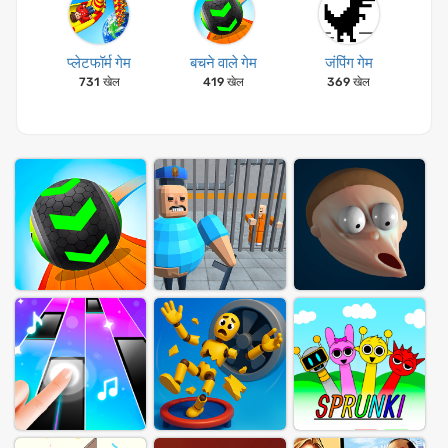
प्लेटफॉर्म गेम
बचने वाले गेम
जंपिंग गेम
731 खेल
419 खेल
369 खेल