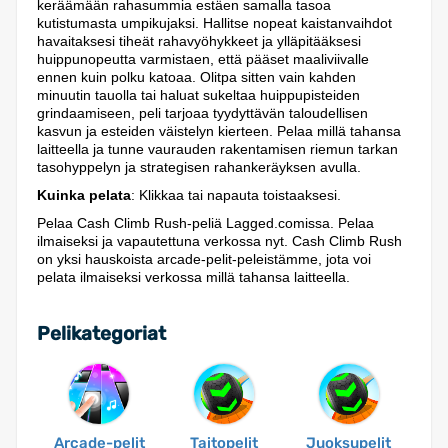
keräämään rahasummia estäen samalla tasoa
kutistumasta umpikujaksi. Hallitse nopeat kaistanvaihdot
havaitaksesi tiheät rahavyöhykkeet ja ylläpitääksesi
huippunopeutta varmistaen, että pääset maaliviivalle
ennen kuin polku katoaa. Olitpa sitten vain kahden
minuutin tauolla tai haluat sukeltaa huippupisteiden
grindaamiseen, peli tarjoaa tyydyttävän taloudellisen
kasvun ja esteiden väistelyn kierteen. Pelaa millä tahansa
laitteella ja tunne vaurauden rakentamisen riemun tarkan
tasohyppelyn ja strategisen rahankeräyksen avulla.
Kuinka pelata
: Klikkaa tai napauta toistaaksesi.
Pelaa Cash Climb Rush-peliä Lagged.comissa. Pelaa
ilmaiseksi ja vapautettuna verkossa nyt. Cash Climb Rush
on yksi hauskoista arcade-pelit-peleistämme, jota voi
pelata ilmaiseksi verkossa millä tahansa laitteella.
Pelikategoriat
Arcade-pelit
Taitopelit
Juoksupelit