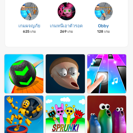
เกมผจญภัย
เกมหนีเอาตัวรอด
Obby
625 เกม
269 เกม
128 เกม