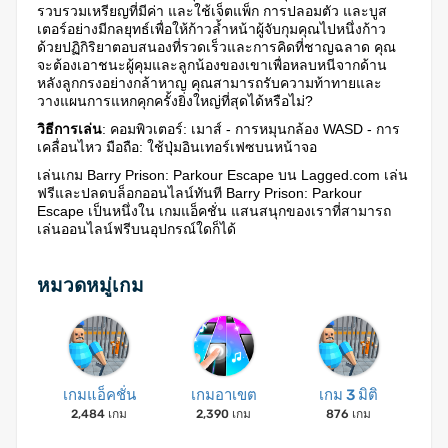
รวบรวมเหรียญที่มีค่า และใช้เจ็ตแพ็ก การปลอมตัว และบูส
เตอร์อย่างมีกลยุทธ์เพื่อให้ก้าวล้ำหน้าผู้จับกุมคุณไปหนึ่งก้าว
ด้วยปฏิกิริยาตอบสนองที่รวดเร็วและการคิดที่ชาญฉลาด คุณ
จะต้องเอาชนะผู้คุมและลูกน้องของเขาเพื่อหลบหนีจากด้าน
หลังลูกกรงอย่างกล้าหาญ คุณสามารถรับความท้าทายและ
วางแผนการแหกคุกครั้งยิ่งใหญ่ที่สุดได้หรือไม่?
วิธีการเล่น
: คอมพิวเตอร์: เมาส์ - การหมุนกล้อง WASD - การ
เคลื่อนไหว มือถือ: ใช้ปุ่มอินเทอร์เฟซบนหน้าจอ
เล่นเกม Barry Prison: Parkour Escape บน Lagged.com เล่น
ฟรีและปลดบล็อกออนไลน์ทันที Barry Prison: Parkour
Escape เป็นหนึ่งใน เกมแอ็คชั่น แสนสนุกของเราที่สามารถ
เล่นออนไลน์ฟรีบนอุปกรณ์ใดก็ได้
หมวดหมู่เกม
เกมแอ็คชั่น
เกมอาเขต
เกม 3 มิติ
2,484 เกม
2,390 เกม
876 เกม