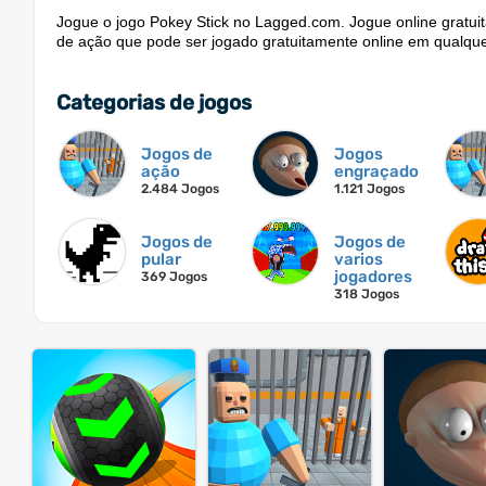
Jogue o jogo Pokey Stick no Lagged.com. Jogue online gratui
de ação que pode ser jogado gratuitamente online em qualquer
Categorias de jogos
Jogos de
Jogos
ação
engraçado
2.484 Jogos
1.121 Jogos
Jogos de
Jogos de
pular
varios
jogadores
369 Jogos
318 Jogos