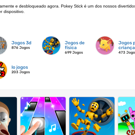
tamente e desbloqueado agora. Pokey Stick é um dos nossos divertido
 dispositivo.
Jogos 3d
Jogos de
Jogos 
física
crianç
876 Jogos
699 Jogos
473 Jogo
Io jogos
203 Jogos