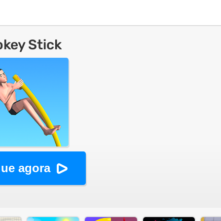
key Stick
ue agora