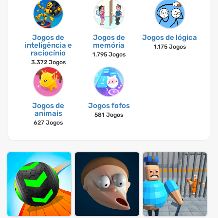
Jogos de
Jogos de
Jogos de lógica
inteligência e
memória
1.175 Jogos
raciocínio
1.795 Jogos
3.372 Jogos
Jogos de
Jogos fofos
animais
581 Jogos
627 Jogos