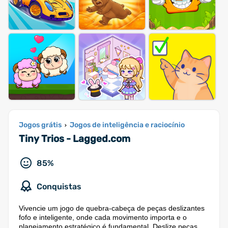
Jogos grátis
Jogos de inteligência e raciocínio
›
Tiny Trios - Lagged.com
85%
Conquistas
Vivencie um jogo de quebra-cabeça de peças deslizantes
fofo e inteligente, onde cada movimento importa e o
planejamento estratégico é fundamental. Deslize peças