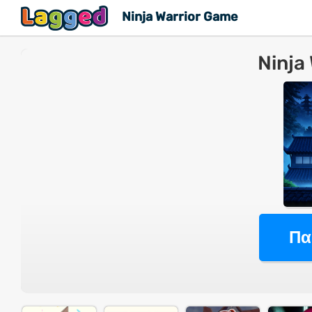
Ninja Warrior Game
Ninja
Πα