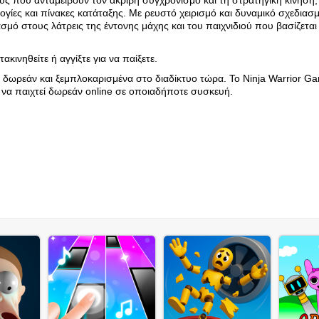
 που ανταμείβουν τον ακριβή συγχρονισμό και τη στρατηγική κίνηση,
γίες και πίνακες κατάταξης. Με ρευστό χειρισμό και δυναμικό σχεδιασ
μό στους λάτρεις της έντονης μάχης και του παιχνιδιού που βασίζεται
κινηθείτε ή αγγίξτε για να παίξετε.
ε δωρεάν και ξεμπλοκαρισμένα στο διαδίκτυο τώρα. Το Ninja Warrior G
ί να παιχτεί δωρεάν online σε οποιαδήποτε συσκευή.