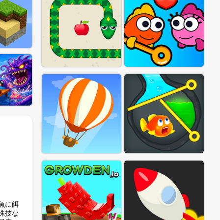
魚に餌
殊技な