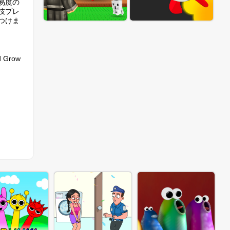
易度の
技プレ
つけま
Grow