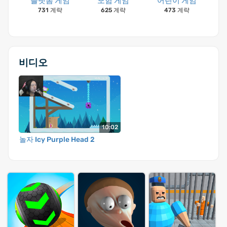
플랫폼 게임
모험 게임
어린이 게임
731 계략
625 계략
473 계략
비디오
10:02
놀자 Icy Purple Head 2