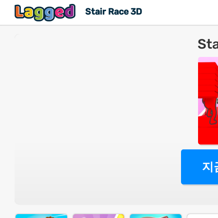
Stair Race 3D
Sta
지