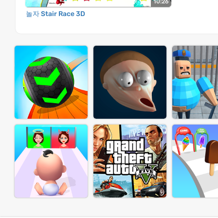
10:26
놀자 Stair Race 3D