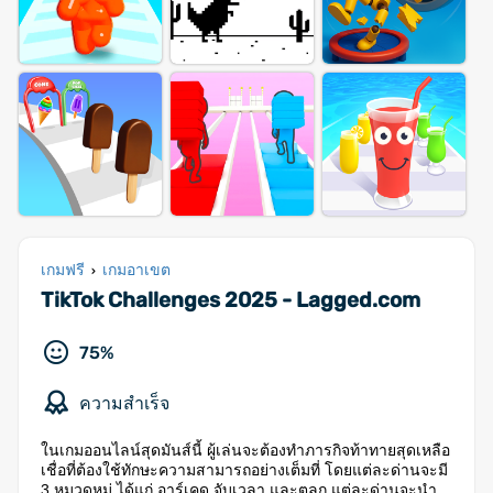
เกมฟรี
เกมอาเขต
›
TikTok Challenges 2025 - Lagged.com
75%
ความสำเร็จ
ในเกมออนไลน์สุดมันส์นี้ ผู้เล่นจะต้องทำภารกิจท้าทายสุดเหลือ
เชื่อที่ต้องใช้ทักษะความสามารถอย่างเต็มที่ โดยแต่ละด่านจะมี
3 หมวดหมู่ ได้แก่ อาร์เคด จับเวลา และตลก แต่ละด่านจะนำ