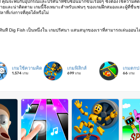
 คุณจะพบกับอุปกรณ์และปริศนาที่ซับซ้อนมากขึ้นเรื่อยๆ ซึ่งต้องใช้ความคิด
ายและน่าติดตาม เกมนี้จึงเหมาะสำหรับแฟนๆ ของเกมฝึกสมองและผู้ที่ชื่น
่เก่งกาจที่สุดได้หรือไม่
นที Dig Fish เป็นหนึ่งใน เกมปริศนา แสนสนุกของเราที่สามารถเล่นออนไล
เกมใช้ความคิด
เกมฟิสิกส์
เกมตกป
1,574 เกม
699 เกม
66 เกม