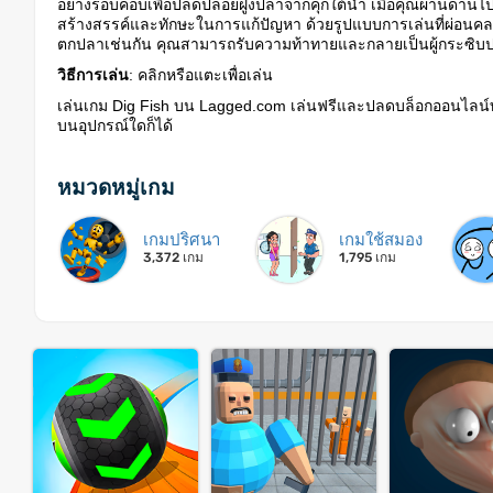
อย่างรอบคอบเพื่อปลดปล่อยฝูงปลาจากคุกใต้น้ำ เมื่อคุณผ่านด่านไป
สร้างสรรค์และทักษะในการแก้ปัญหา ด้วยรูปแบบการเล่นที่ผ่อนคล
ตกปลาเช่นกัน คุณสามารถรับความท้าทายและกลายเป็นผู้กระซิบปลาที
วิธีการเล่น
: คลิกหรือแตะเพื่อเล่น
เล่นเกม Dig Fish บน Lagged.com เล่นฟรีและปลดบล็อกออนไลน์ทั
บนอุปกรณ์ใดก็ได้
หมวดหมู่เกม
เกมปริศนา
เกมใช้สมอง
3,372 เกม
1,795 เกม