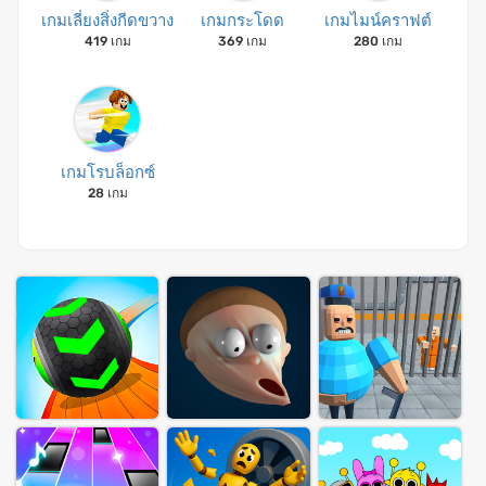
เกมเลี่ยงสิ่งกีดขวาง
เกมกระโดด
เกมไมน์คราฟต์
419 เกม
369 เกม
280 เกม
เกมโรบล็อกซ์
28 เกม