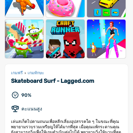
เกมฟรี
เกมทักษะ
›
Skateboard Surf - Lagged.com
90%
คะแนนสูง
เล่นสเก็ตไปตามถนนเพื่อหลีกเลี่ยงอุปสรรคใด ๆ ในขณะที่คุณ
พยายามรวบรวมเหรียญให้ได้มากที่สุด เมื่อคุณแพ้กระดานคุณ
ยังสามารถวิ่งเพื่อให้เกมดำเนินต่อไปได้ พยายามวิ่งให้นานที่สุด