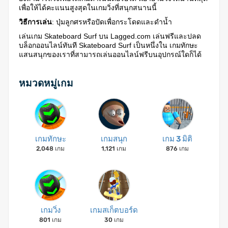
เพื่อให้ได้คะแนนสูงสุดในเกมวิ่งที่สนุกสนานนี้
วิธีการเล่น
: ปุ่มลูกศรหรือปัดเพื่อกระโดดและดำน้ำ
เล่นเกม Skateboard Surf บน Lagged.com เล่นฟรีและปลด
บล็อกออนไลน์ทันที Skateboard Surf เป็นหนึ่งใน เกมทักษะ
แสนสนุกของเราที่สามารถเล่นออนไลน์ฟรีบนอุปกรณ์ใดก็ได้
หมวดหมู่เกม
เกมทักษะ
เกมสนุก
เกม 3 มิติ
2,048 เกม
1,121 เกม
876 เกม
เกมวิ่ง
เกมสเก็ตบอร์ด
801 เกม
30 เกม