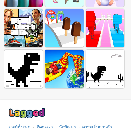
เกมส์ทั้งหมด
·
ติดต่อเรา
·
นักพัฒนา
·
ความเป็นส่วนตัว