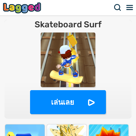
Skateboard Surf
เล่นเลย