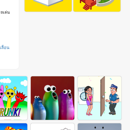
รถเล่น
ลื่อน