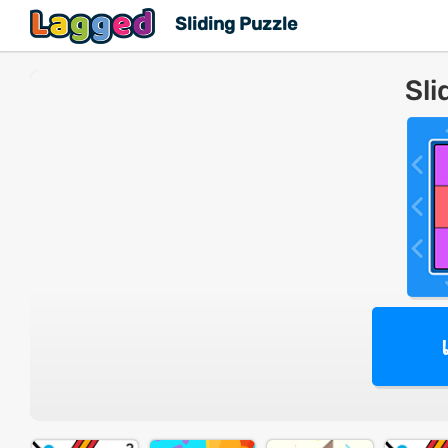
Sliding Puzzle
Sli