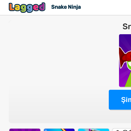
Snake Ninja
Sn
Şi