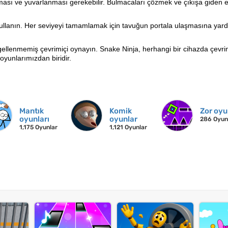
sı ve yuvarlanması gerekebilir. Bulmacaları çözmek ve çıkışa giden en
 kullanın. Her seviyeyi tamamlamak için tavuğun portala ulaşmasına yar
llenmemiş çevrimiçi oynayın. Snake Ninja, herhangi bir cihazda çevri
oyunlarımızdan biridir.
Mantık
Komik
Zor oyu
oyunları
oyunlar
286 Oyun
1,175 Oyunlar
1,121 Oyunlar