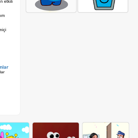
 etkili
dım
miçi
nlar
lar