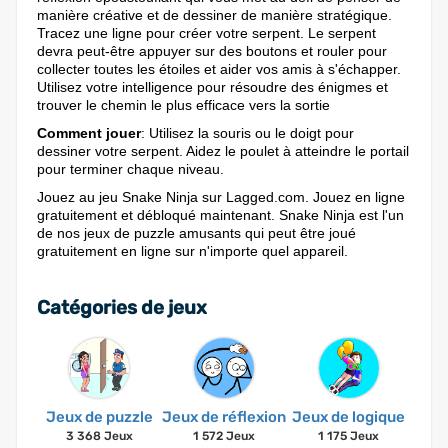
manière créative et de dessiner de manière stratégique.
Tracez une ligne pour créer votre serpent. Le serpent
devra peut-être appuyer sur des boutons et rouler pour
collecter toutes les étoiles et aider vos amis à s'échapper.
Utilisez votre intelligence pour résoudre des énigmes et
trouver le chemin le plus efficace vers la sortie
Comment jouer
: Utilisez la souris ou le doigt pour
dessiner votre serpent. Aidez le poulet à atteindre le portail
pour terminer chaque niveau.
Jouez au jeu Snake Ninja sur Lagged.com. Jouez en ligne
gratuitement et débloqué maintenant. Snake Ninja est l'un
de nos jeux de puzzle amusants qui peut être joué
gratuitement en ligne sur n'importe quel appareil.
Catégories de jeux
Jeux de puzzle
Jeux de réflexion
Jeux de logique
3 368 Jeux
1 572 Jeux
1 175 Jeux