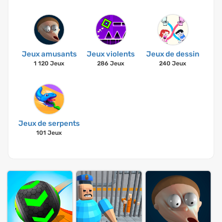
Jeux amusants
Jeux violents
Jeux de dessin
1 120 Jeux
286 Jeux
240 Jeux
Jeux de serpents
101 Jeux