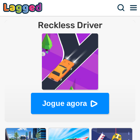
Reckless Driver
Jogue agora