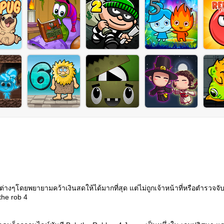
่างๆโดยพยายามคว้าเงินสดให้ได้มากที่สุด แต่ไม่ถูกเจ้าหน้าที่หรือตำรวจจับ
the rob 4