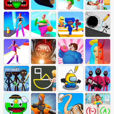
TỐT NHẤT