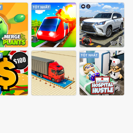
T
TỐT NHẤT
T
TỐT NHẤT